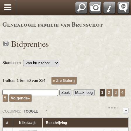
*Nederlands
Genealogie familie van Brunschot
Bidprentjes
Stamboom:
Treffers 1 t/m 50 van 234
» Zie Galerij
1
2
3
4
5
Volgende»
COL
UMN
S:
TOGGLE
#
Klikplaatje
Beschrijving