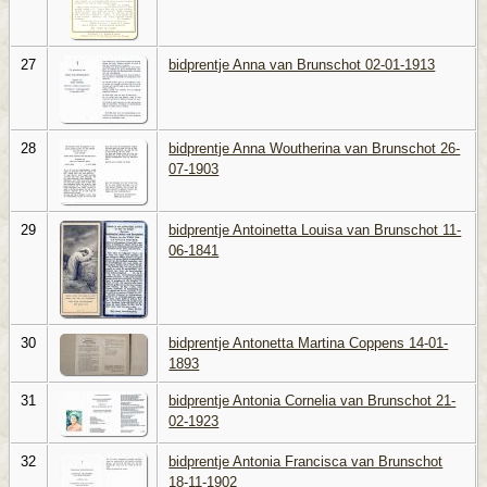
27
bidprentje Anna van Brunschot 02-01-1913
28
bidprentje Anna Woutherina van Brunschot 26-
07-1903
29
bidprentje Antoinetta Louisa van Brunschot 11-
06-1841
30
bidprentje Antonetta Martina Coppens 14-01-
1893
31
bidprentje Antonia Cornelia van Brunschot 21-
02-1923
32
bidprentje Antonia Francisca van Brunschot
18-11-1902