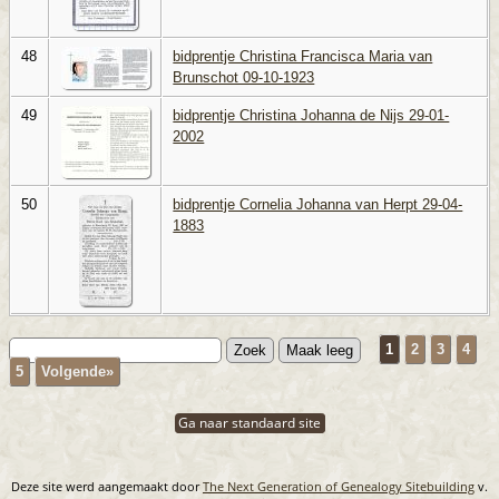
48
bidprentje Christina Francisca Maria van
Brunschot 09-10-1923
49
bidprentje Christina Johanna de Nijs 29-01-
2002
50
bidprentje Cornelia Johanna van Herpt 29-04-
1883
1
2
3
4
5
Volgende»
Ga naar standaard site
Deze site werd aangemaakt door
The Next Generation of Genealogy Sitebuilding
v.