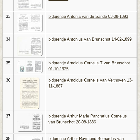
33
bidprentje Antonia van de Sande 03-08-1893
34
bidprentje Antonius van Brunschot 14-02-1899
35
bidprentje Arnoldus Cornelis T van Brunschot
01-10-1925
36
bidprentje Arnoldus Cornelis van Velthoven 13-
11-1887
37
bidprentje Arthur Marie Pancratius Cornelus
van Brunschot 20-08-1886
38
bidprentje Arthur Raymond Bernardus van