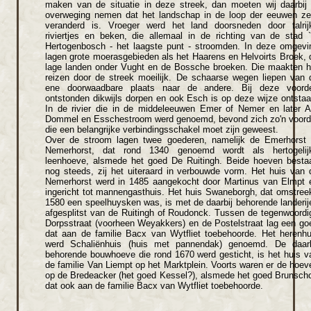
maken van de situatie in deze streek, dan moeten wij daarbij 
overweging nemen dat het landschap in de loop der eeuwen ze
veranderd is. Vroeger werd het land doorsneden door talrij
riviertjes en beken, die allemaal in de richting van de stad `
Hertogenbosch - het laagste punt - stroomden. In deze omgevi
lagen grote moerasgebieden als het Haarens en Helvoirts Broek, 
lage landen onder Vught en de Bossche broeken. Die maakten h
reizen door de streek moeilijk. De schaarse wegen liepen van 
ene doorwaadbare plaats naar de andere. Bij deze voord
ontstonden dikwijls dorpen en ook Esch is op deze wijze ontstaa
In de rivier die in de middeleeuwen Emer of Nemer en later A
Dommel en Esschestroom werd genoemd, bevond zich zo'n voord
die een belangrijke verbindingsschakel moet zijn geweest.
Over de stroom lagen twee goederen, namelijk de Emerhorst 
Nemerhorst, dat rond 1340 genoemd wordt als hertogelij
leenhoeve, alsmede het goed De Ruitingh. Beide hoeven besta
nog steeds, zij het uiteraard in verbouwde vorm. Het huis van 
Nemerhorst werd in 1485 aangekocht door Martinus van Elmpt 
ingericht tot mannengasthuis. Het huis Swaneborgh, dat omstree
1580 een speelhuysken was, is met de daarbij behorende landerij
afgesplitst van de Ruitingh of Roudonck. Tussen de tegenwoordi
Dorpsstraat (voorheen Weyakkers) en de Postelstraat lag een go
dat aan de familie Bacx van Wytfliet toebehoorde. Het herenhu
werd Schaliënhuis (huis met pannendak) genoemd. De daarb
behorende bouwhoeve die rond 1670 werd gesticht, is het huis v
de familie Van Liempt op het Marktplein. Voorts waren er de hoev
op de Bredeacker (het goed Kessel?), alsmede het goed Brunscho
dat ook aan de familie Bacx van Wytfliet toebehoorde.