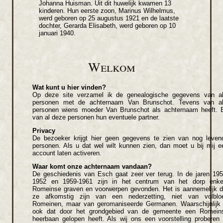
Johanna Huisman. Uit dit huwelijk kwamen 13
kinderen. Hun eerste zoon, Marinus Wilhelmus,
werd geboren op 25 augustus 1921 en de laatste
dochter, Gerarda Elisabeth, werd geboren op 10
januari 1940.
Welkom
Wat kunt u hier vinden?
Op deze site verzamel ik de genealogische gegevens van al
personen met de achternaam Van Brunschot. Tevens van al
personen wiens moeder Van Brunschot als achternaam heeft. 
van al deze personen hun eventuele partner.
Privacy
De bezoeker krijgt hier geen gegevens te zien van nog leven
personen. Als u dat wel wilt kunnen zien, dan moet u bij mij e
account laten activeren.
Waar komt onze achternaam vandaan?
De geschiedenis van Esch gaat zeer ver terug. In de jaren 195
1952 en 1959-1961 zijn in het centrum van het dorp enke
Romeinse graven en voorwerpen gevonden. Het is aannemelijk d
ze afkomstig zijn van een nederzetting, niet van volblo
Romeinen, maar van geromaniseerde Germanen. Waarschijnlijk 
ook dat door het grondgebied van de gemeente een Romein
heerbaan gelopen heeft. Als wij ons een voorstelling proberen 