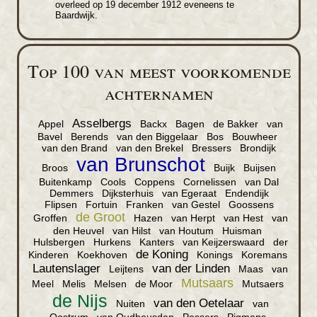
overleed op 19 december 1912 eveneens te
Baardwijk.
Top 100 van meest voorkomende
achternamen
Asselbergs
Appel
Backx
Bagen
de Bakker
van
Bavel
Berends
van den Biggelaar
Bos
Bouwheer
van den Brand
van den Brekel
Bressers
Brondijk
van Brunschot
Broos
Buijk
Buijsen
Buitenkamp
Cools
Coppens
Cornelissen
van Dal
Demmers
Dijksterhuis
van Egeraat
Endendijk
Flipsen
Fortuin
Franken
van Gestel
Goossens
de Groot
Groffen
Hazen
van Herpt
van Hest
van
den Heuvel
van Hilst
van Houtum
Huisman
Hulsbergen
Hurkens
Kanters
van Keijzerswaard
der
de Koning
Kinderen
Koekhoven
Konings
Koremans
Lautenslager
van der Linden
Leijtens
Maas
van
Mutsaars
Meel
Melis
Melsen
de Moor
Mutsaers
de Nijs
van den Oetelaar
Nuiten
van