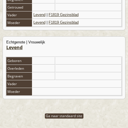
Getrouwd
Vader
Levend
|
F1819 Gezinsblad
Moeder
Levend
|
F1819 Gezinsblad
Echtgenote | Vrouwelijk
Levend
Geboren
Overleden
Begraven
Vader
Moeder
Ga naar standaard site