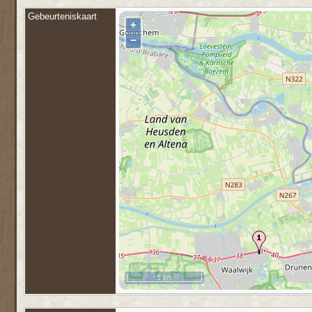
Gebeurteniskaart
+
−
5 km