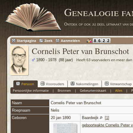
Genealogie fa
Ontdek of ook jij deel uitmaakt van de
8
6
2
2
Startpagina
Zoek
Aanmelden
Cornelis Peter van Brunschot
Heeft 63 voorvaders en meer dan 
1890 - 1978 (88 jaar)
Persoon
Voorouders
Nakomelingen
Verwantschap
Persoonlijke informatie
|
Bronnen
|
Gebeurteniskaart
|
Alles
|
Naam
Cornelis Peter
van Brunschot
Roepnaam
Nelis
Geboren
20 jan 1890
Baardwijk
[
1
]
geboorteakte Cornelis Peter 