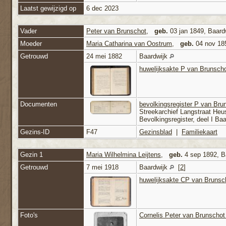
Laatst gewijzigd op
6 dec 2023
Vader
Peter van Brunschot
,
geb.
03 jan 1849, Baard
Moeder
Maria Catharina van Oostrum
,
geb.
04 nov 18
Getrouwd
24 mei 1882
Baardwijk
huwelijksakte P van Brunsc
Documenten
bevolkingsregister P van Br
Streekarchief Langstraat Heus
Bevolkingsregister, deel I Ba
Gezins-ID
F47
Gezinsblad
|
Familiekaart
Gezin 1
Maria Wilhelmina Leijtens
,
geb.
4 sep 1892, B
Getrouwd
7 mei 1918
Baardwijk
[
2
]
huwelijksakte CP van Brunsc
Foto's
Cornelis Peter van Brunschot 