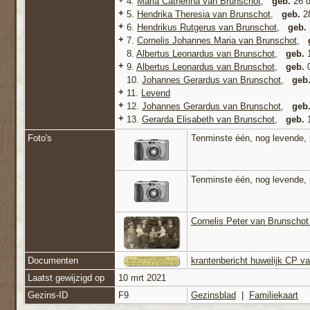
4.
Maria Catherina van Brunschot
,
geb.
26 d
+
5.
Hendrika Theresia van Brunschot
,
geb.
28
+
6.
Hendrikus Rutgerus van Brunschot
,
geb.
+
7.
Cornelis Johannes Maria van Brunschot
,
8.
Albertus Leonardus van Brunschot
,
geb.
1
+
9.
Albertus Leonardus van Brunschot
,
geb.
0
10.
Johannes Gerardus van Brunschot
,
geb
+
11.
Levend
+
12.
Johannes Gerardus van Brunschot
,
geb
+
13.
Gerarda Elisabeth van Brunschot
,
geb.
1
Foto's
Tenminste één, nog levende, 
Tenminste één, nog levende, 
Cornelis Peter van Brunschot
Documenten
krantenbericht huwelijk CP 
Laatst gewijzigd op
10 mrt 2021
Gezins-ID
F9
Gezinsblad
|
Familiekaart