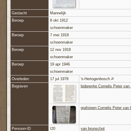
Geslacht
Mannelijk
Beroep
8 okt 1912
schoenmaker
Beroep
7 mei 1918
schoenmaker
Beroep
12 nov 1918
schoenmaker
Beroep
19 apr 1946
schoenmaker
Overleden
17 jul 1978
's-Hertogenbosch
Begraven
bidprentje Cornelis Peter va
grafsteen Cornelis Peter van
Persoon-ID
I20
van brunschot