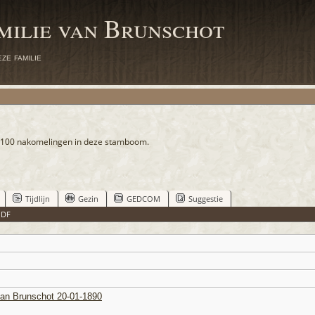
milie van Brunschot
ze familie
100 nakomelingen in deze stamboom.
Tijdlijn
Gezin
GEDCOM
Suggestie
PDF
van Brunschot 20-01-1890