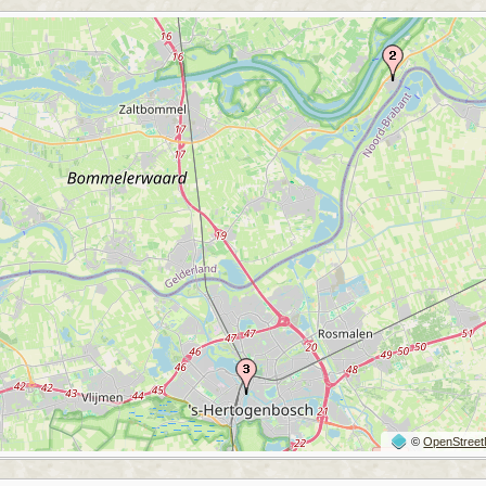
©
OpenStree