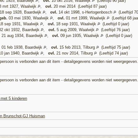
ec 1925, Baardwijk
,
ovl.
10 okt 2016, Waalwijk
(Leeftijd 90 jaar)
 mrt 1927, Waalwijk
,
ovl.
20 mei 2014 (Leeftijd 87 jaar)
18 sep 1928, Baardwijk
,
ovl.
14 okt 1998, s-Hertogenbosch
(Leeftijd 70
geb.
03 mei 1930, Waalwijk
,
ovl.
01 mrt 1999, Waalwijk
(Leeftijd 68 jaa
8 sep 1931, Waalwijk
,
ovl.
18 sep 1931, Waalwijk
(Leeftijd 0 jaar)
2 okt 1932, Baardwijk
,
ovl.
5 aug 2009, Waalwijk
(Leeftijd 76 jaar)
.
21 aug 1934, Baardwijk
,
ovl.
09 jun 1935, Waalwijk
(Leeftijd 0 jaar)
.
01 feb 1938, Baardwijk
,
ovl.
15 feb 2013, Tilburg
(Leeftijd 75 jaar)
0 jan 1940, Baardwijk
,
ovl.
21 nov 2014, Tilburg
(Leeftijd 74 jaar)
persoon is verbonden aan dit item - detailgegevens worden niet weergegeven.
persoon is verbonden aan dit item - detailgegevens worden niet weergegeven.
 met 5 kinderen
van Brunschot-GJ Huisman