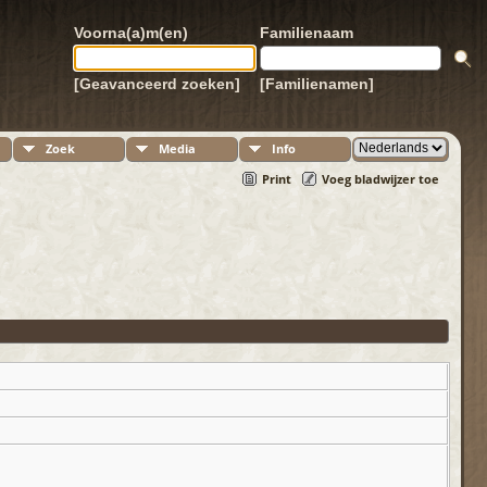
Voorna(a)m(en)
Familienaam
[Geavanceerd zoeken]
[Familienamen]
Zoek
Media
Info
Print
Voeg bladwijzer toe