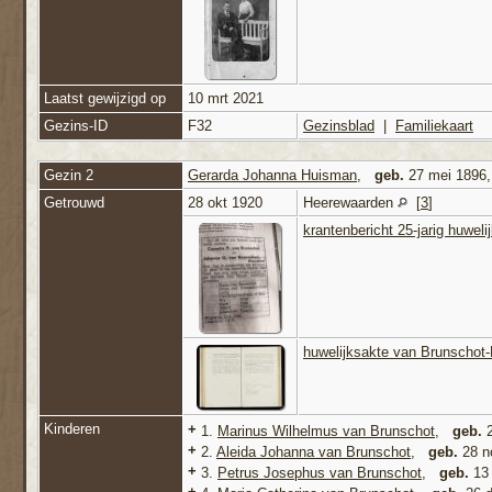
Laatst gewijzigd op
10 mrt 2021
Gezins-ID
F32
Gezinsblad
|
Familiekaart
Gezin 2
Gerarda Johanna Huisman
,
geb.
27 mei 1896
Getrouwd
28 okt 1920
Heerewaarden
[
3
]
krantenbericht 25-jarig huwe
huwelijksakte van Brunschot
Kinderen
+
1.
Marinus Wilhelmus van Brunschot
,
geb.
2
+
2.
Aleida Johanna van Brunschot
,
geb.
28 n
+
3.
Petrus Josephus van Brunschot
,
geb.
13 
+