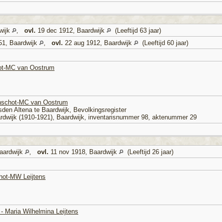
wijk
,
ovl.
19 dec 1912, Baardwijk
(Leeftijd 63 jaar)
51, Baardwijk
,
ovl.
22 aug 1912, Baardwijk
(Leeftijd 60 jaar)
hot-MC van Oostrum
unschot-MC van Oostrum
den Altena te Baardwijk, Bevolkings­register
ardwijk (1910-1921), Baardwijk, inventaris­num­mer 98, aktenummer 29
aardwijk
,
ovl.
11 nov 1918, Baardwijk
(Leeftijd 26 jaar)
hot-MW Leijtens
- Maria Wilhelmina Leijtens